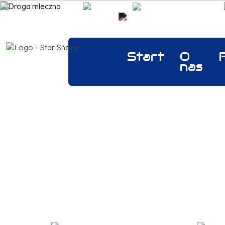
Zadzwoń t
+48 665 6
Start
O
nas
Odkryj nasze najn
funkcjonalność, s
nowości, które właśn
Star Sheep każda n