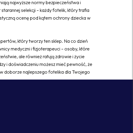
iają najwyższe normy bezpieczeństwa i
starannej selekcji – każdy fotelik, który trafia
ystyczną ocenę pod kątem ochrony dziecka w
ertów, który tworzy ten sklep. Na co dzień
wnicy medyczni i fizjoterapeuci – osoby, które
zeństwie, ale również ratują zdrowie i życie
edzy i doświadczeniu możesz mieć pewność, że
w doborze najlepszego fotelika dla Twojego
radztwo, uczciwe podejście i pełne wsparcie
wo Twojej rodziny zaczyna się od dobrze