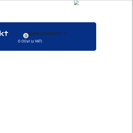
kt
Toggle Dropdown
0
0.00zł
(z VAT)
najwyższą jakość i
ientów. Przeglądaj
wymi rozwiązaniami. Z
susu i innowacji do