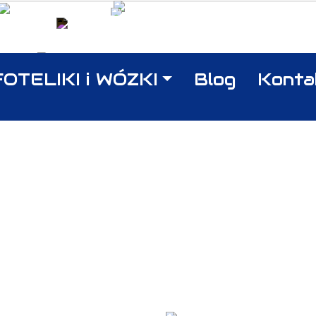
eraz
Napisz do nas
65 709
warszawa@osiemgwiazdek.pl
FOTELIKI i WÓZKI
Blog
Konta
NOWOŚCI W SKLEPIE
owsze produkty, które łączą w sobie unikalny design, 
pełniając potrzeby nawet najbardziej wymagających kl
ie trafiły na półki i pozwól się zainspirować wyjątko
owa kolekcja to szansa na wprowadzenie odrobiny luk
Twojego życia.