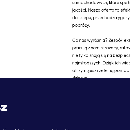
samochodowych, które spełn
jakości. Nasza oferta to efekt 
do sklepu, przechodzi rygor
podróży.
Co nas wyróżnia? Zespół eksp
pracują z nami strażacy, rato
nie tylko znają się na bezpiec
najmłodszych. Dzięki ich wi
otrzymujesz rzetelną pomoc 
dziecka.
Zapewniamy profesjonalne do
– bo wiemy, że bezpieczeńst
sz
dobranego fotelika.